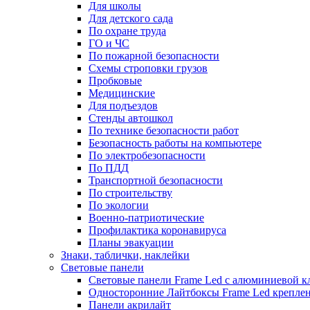
Для школы
Для детского сада
По охране труда
ГО и ЧС
По пожарной безопасности
Схемы строповки грузов
Пробковые
Медицинские
Для подъездов
Стенды автошкол
По технике безопасности работ
Безопасность работы на компьютере
По электробезопасности
По ПДД
Транспортной безопасности
По строительству
По экологии
Военно-патриотические
Профилактика коронавируса
Планы эвакуации
Знаки, таблички, наклейки
Световые панели
Световые панели Frame Led с алюминиевой к
Односторонние Лайтбоксы Frame Led креплени
Панели акрилайт