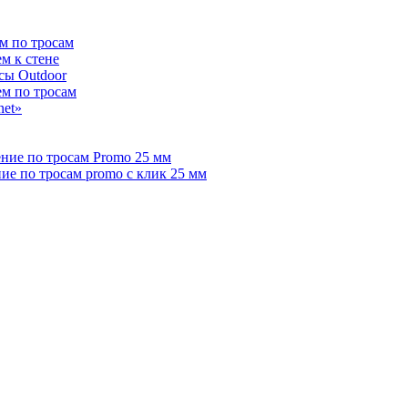
м по тросам
м к стене
сы Outdoor
ем по тросам
net»
ние по тросам Promo 25 мм
е по тросам promo с клик 25 мм