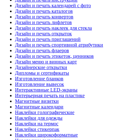
Дизайн и печать календарей с фото
Дизайн и печать каталогов
Дизайн и печать конвертов
Дизайн и печать лифлетов
Дизайн и печать наклеек для стекла
Дизайн и печать открыток
Дизайн и печать приглашений
Дизайн и печать спортивной атрибутики
Дизайн и печать флаеров
Дизайн и печать этикеток, ценников
Дизайн меню и винных карт
Дизайнерские открытки
Дипломы и сертификаты
Изготовление бланков
Изготовление вывесок
Интерактивные LED-экраны
Интерьерная печать на пластике
Магнитные визитки
Магнитные календари
Наклейки голографические
Наклейки для одежды
Наклейки на термос
Наклейки стикерпак
Наклейки широкоформатные