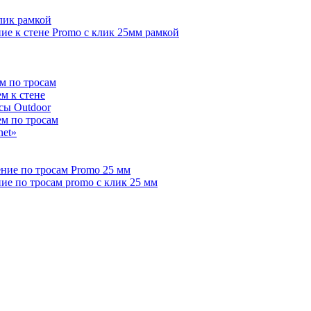
лик рамкой
е к стене Promo с клик 25мм рамкой
м по тросам
м к стене
сы Outdoor
ем по тросам
net»
ние по тросам Promo 25 мм
е по тросам promo с клик 25 мм