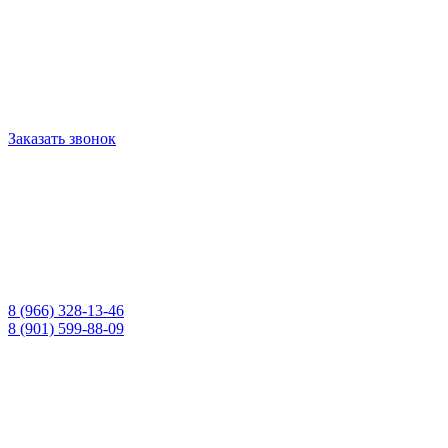
Заказать звонок
8 (966) 328-13-46
8 (901) 599-88-09