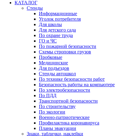
КАТАЛОГ
Стенды
Информационные
Уголок потребителя
Для школы
Для детского сада
По охране труда
ГО и ЧС
По пожарной безопасности
Схемы строповки грузов
Пробковые
Медицинские
Для подъездов
Стенды автошкол
По технике безопасности работ
Безопасность работы на компьютере
По электробезопасности
По ПДД
Транспортной безопасности
По строительству
По экологии
Военно-патриотические
Профилактика коронавируса
Планы эвакуации
Знаки, таблички, наклейки