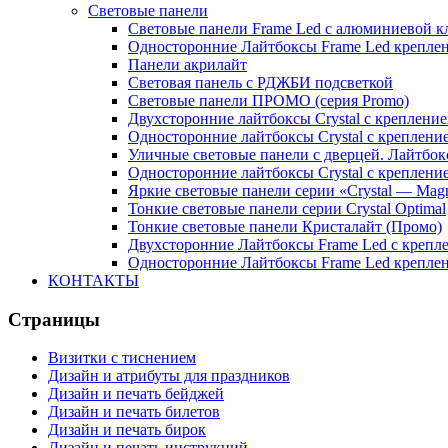
Световые панели
Световые панели Frame Led с алюминиевой к
Односторонние Лайтбоксы Frame Led креплени
Панели акрилайт
Световая панель с РДЖБИ подсветкой
Световые панели ПРОМО (серия Promo)
Двухсторонние лайтбоксы Crystal с крепление
Односторонние лайтбоксы Crystal с крепление
Уличные световые панели с дверцей. Лайтбок
Односторонние лайтбоксы Crystal с креплени
Яркие световые панели серии «Crystal — Mag
Тонкие световые панели серии Crystal Optimal
Тонкие световые панели Кристалайт (Промо)
Двухсторонние Лайтбоксы Frame Led с крепле
Односторонние Лайтбоксы Frame Led креплени
КОНТАКТЫ
Страницы
Визитки с тиснением
Дизайн и атрибуты для праздников
Дизайн и печать бейджей
Дизайн и печать билетов
Дизайн и печать бирок
Дизайн и печать инструкций