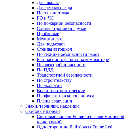
Для школы
Для детского сада
По охране труда
ГО и ЧС
По пожарной безопасности
Схемы строповки грузов
Пробковые
Медицинские
Для подъездов
Стенды автошкол
По технике безопасности работ
Безопасность работы на компьютере
По электробезопасности
По ПДД
Транспортной безопасности
По строительству
По экологии
Военно-патриотические
Профилактика коронавируса
Планы эвакуации
Знаки, таблички, наклейки
Световые панели
Световые панели Frame Led с алюминиевой
клик рамкой
Односторонние Лайтбоксы Frame Led