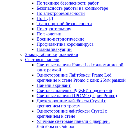
По технике безопасности работ
Безопасность работы на компьютере
По электробезопасности
По ПДД
Транспортной безопасности
По строительству
По экологии
Военно-патриотические
Профилактика коронавируса
Планы эвакуации
Знаки, таблички, наклейки
Световые панели
Световые панели Frame Led с алюминиевой
клик рамкой
Односторонние Лайтбоксы Frame Led
крепление к стене Promo с клик 25мм рамкой
Панели акрилайт
Световая панель с РДЖБИ подсветкой
Световые панели ПРОМО (серия Promo)
Двухсторонние лайтбоксы Crystal с
креплением по тросам
Односторонние лайтбоксы Crystal с
креплением к стене
Уличные световые панели с дверцей.
Лайтбоксы Outdoor