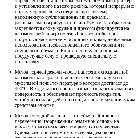
определенной температуры. Затем с помощью принтера
и установленного на него режима, который непрерывно
подает чернила через специальную систему,
наполненную сублимационными красками,
распечатывается рисунок на лист бумаги. Изображение
закрепляется сбоку кружки и прессом фиксируется на
керамической поверхности. Для того чтобы цвет
получился насыщенным, а линии четкими, необходимо
использование профессионального оборудования и
специальной бумаги. Единственное, использовать
посуду лучше белую, прошедшую специальную
подготовку.
Метод горячей деколи -после нанесения специальной
керамической краски выполняется обжиг кружки в
муфельной печи, температура в которой достигает до
900°С. В ходе такого процесса краска как бы въедается в
поверхность и обеспечивает прочность покрытия,
устойчивого к воздействию воды, света и механическим
средствам очистки.
Метод холодной деколи — это обычный процесс
перенесения изображения с бумажной основы на
кружку с высоким качеством рисунка и яркостью.
Однако оно применимо к элементам декора без
ежедневного использования, так как рисунок