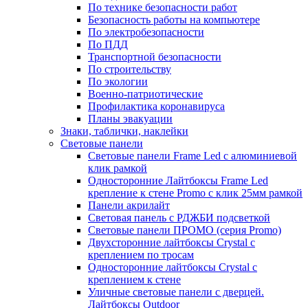
По технике безопасности работ
Безопасность работы на компьютере
По электробезопасности
По ПДД
Транспортной безопасности
По строительству
По экологии
Военно-патриотические
Профилактика коронавируса
Планы эвакуации
Знаки, таблички, наклейки
Световые панели
Световые панели Frame Led с алюминиевой
клик рамкой
Односторонние Лайтбоксы Frame Led
крепление к стене Promo с клик 25мм рамкой
Панели акрилайт
Световая панель с РДЖБИ подсветкой
Световые панели ПРОМО (серия Promo)
Двухсторонние лайтбоксы Crystal с
креплением по тросам
Односторонние лайтбоксы Crystal с
креплением к стене
Уличные световые панели с дверцей.
Лайтбоксы Outdoor