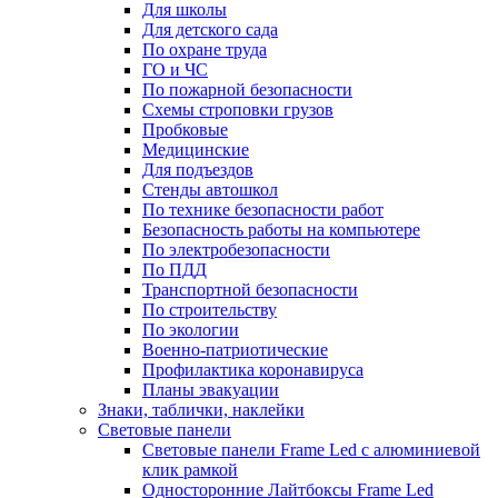
Для школы
Для детского сада
По охране труда
ГО и ЧС
По пожарной безопасности
Схемы строповки грузов
Пробковые
Медицинские
Для подъездов
Стенды автошкол
По технике безопасности работ
Безопасность работы на компьютере
По электробезопасности
По ПДД
Транспортной безопасности
По строительству
По экологии
Военно-патриотические
Профилактика коронавируса
Планы эвакуации
Знаки, таблички, наклейки
Световые панели
Световые панели Frame Led с алюминиевой
клик рамкой
Односторонние Лайтбоксы Frame Led