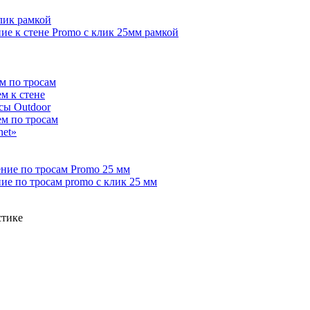
лик рамкой
е к стене Promo с клик 25мм рамкой
м по тросам
м к стене
сы Outdoor
ем по тросам
net»
ние по тросам Promo 25 мм
е по тросам promo с клик 25 мм
стике