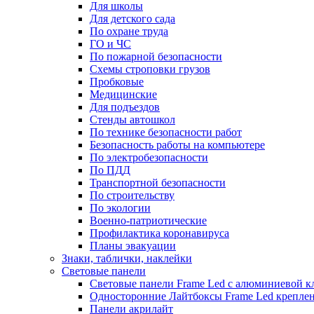
Для школы
Для детского сада
По охране труда
ГО и ЧС
По пожарной безопасности
Схемы строповки грузов
Пробковые
Медицинские
Для подъездов
Стенды автошкол
По технике безопасности работ
Безопасность работы на компьютере
По электробезопасности
По ПДД
Транспортной безопасности
По строительству
По экологии
Военно-патриотические
Профилактика коронавируса
Планы эвакуации
Знаки, таблички, наклейки
Световые панели
Световые панели Frame Led с алюминиевой к
Односторонние Лайтбоксы Frame Led креплени
Панели акрилайт