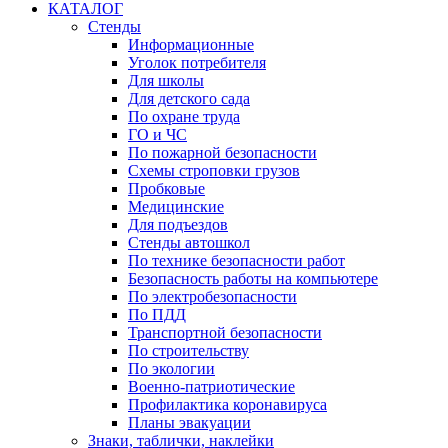
КАТАЛОГ
Стенды
Информационные
Уголок потребителя
Для школы
Для детского сада
По охране труда
ГО и ЧС
По пожарной безопасности
Схемы строповки грузов
Пробковые
Медицинские
Для подъездов
Стенды автошкол
По технике безопасности работ
Безопасность работы на компьютере
По электробезопасности
По ПДД
Транспортной безопасности
По строительству
По экологии
Военно-патриотические
Профилактика коронавируса
Планы эвакуации
Знаки, таблички, наклейки