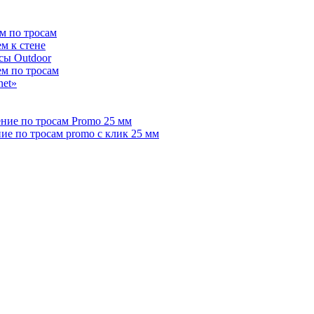
м по тросам
м к стене
сы Outdoor
ем по тросам
net»
ние по тросам Promo 25 мм
е по тросам promo с клик 25 мм