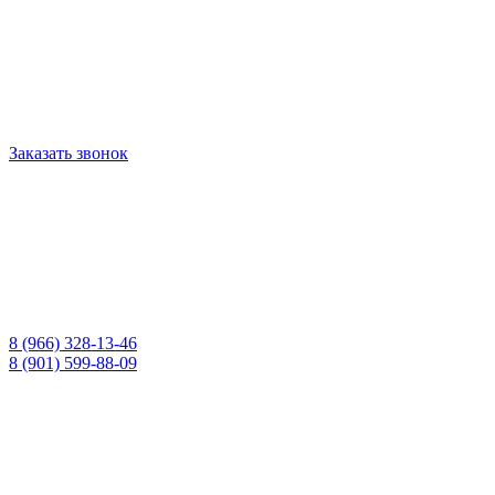
Заказать звонок
8 (966) 328-13-46
8 (901) 599-88-09