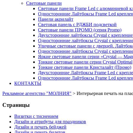
Световые панели
Световые панели Frame Led с алюминиевой к
Односторонние Лайтбоксы Frame Led креплени
Панели акрилайт
Световая панель с РДЖБИ подсветкой
Световые панели ПРОМО (серия Promo)
Двухсторонние лайтбоксы Crystal с крепление
Односторонние лайтбоксы Crystal с крепление
Уличные световые панели с дверцей. Лайтбок
Односторонние лайтбоксы Crystal с креплени
Яркие световые панели серии «Crystal — Mag
Тонкие световые панели серии Crystal Optimal
Тонкие световые панели Кристалайт (Промо)
Двухсторонние Лайтбоксы Frame Led с крепле
Односторонние Лайтбоксы Frame Led креплени
КОНТАКТЫ
Рекламное агентство "МОЛНИЯ"
>
Интерьерная печать на пла
Страницы
Визитки с тиснением
Дизайн и атрибуты для праздников
Дизайн и печать бейджей
Дизайн и печать билетов