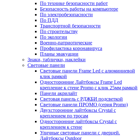
По технике безопасности работ
Безопасность работы на компьютере
По электробезопасности
По ПДД
Транспортной безопасности
По строительству
По экологии
Военно-патриотические
Профилактика коронавируса
Планы эвакуации
Знаки, таблички, наклейки
Световые панели
Световые панели Frame Led с алюминиевой
клик рамкой
Односторонние Лайтбоксы Frame Led
крепление к стене Promo с клик 25мм рамкой
Панели акрилайт
Световая панель с РДЖБИ подсветкой
Световые панели ПРОМО (серия Promo)
Двухсторонние лайтбоксы Crystal с
креплением по тросам
Односторонние лайтбоксы Crystal с
креплением к стене
Уличные световые панели с дверцей.
Лайтбоксы Outdoor