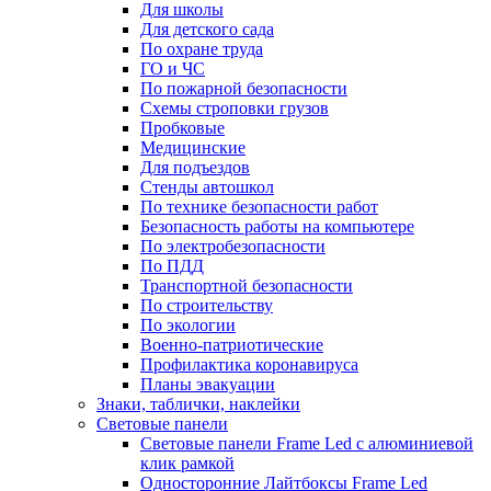
Для школы
Для детского сада
По охране труда
ГО и ЧС
По пожарной безопасности
Схемы строповки грузов
Пробковые
Медицинские
Для подъездов
Стенды автошкол
По технике безопасности работ
Безопасность работы на компьютере
По электробезопасности
По ПДД
Транспортной безопасности
По строительству
По экологии
Военно-патриотические
Профилактика коронавируса
Планы эвакуации
Знаки, таблички, наклейки
Световые панели
Световые панели Frame Led с алюминиевой
клик рамкой
Односторонние Лайтбоксы Frame Led