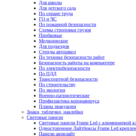
Для школы
Для детского сада
По охране труда
ГО и ЧС
По пожарной безопасности
Схемы строповки грузов
Пробковые
Медицинские
Для подъездов
Стенды автошкол
По технике безопасности работ
Безопасность работы на компьютере
По электробезопасности
По ПДД
Транспортной безопасности
По строительству
По экологии
Военно-патриотические
Профилактика коронавируса
Планы эвакуации
Знаки, таблички, наклейки
Световые панели
Световые панели Frame Led с алюминиевой к
Односторонние Лайтбоксы Frame Led креплени
Панели акрилайт