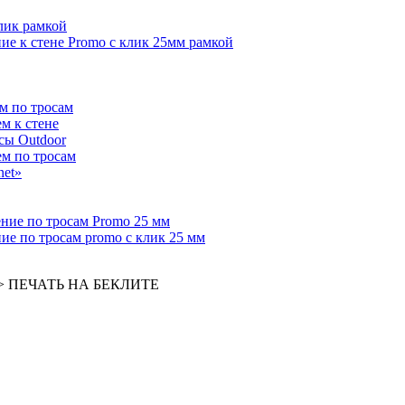
лик рамкой
е к стене Promo с клик 25мм рамкой
м по тросам
м к стене
сы Outdoor
ем по тросам
net»
ние по тросам Promo 25 мм
е по тросам promo с клик 25 мм
>
ПЕЧАТЬ НА БЕКЛИТЕ