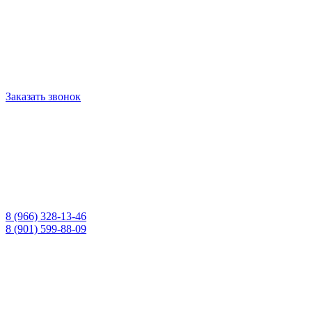
Заказать звонок
8 (966) 328-13-46
8 (901) 599-88-09