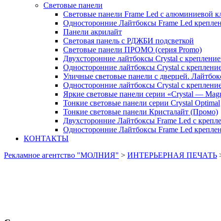
Световые панели
Световые панели Frame Led с алюминиевой к
Односторонние Лайтбоксы Frame Led креплени
Панели акрилайт
Световая панель с РДЖБИ подсветкой
Световые панели ПРОМО (серия Promo)
Двухсторонние лайтбоксы Crystal с крепление
Односторонние лайтбоксы Crystal с крепление
Уличные световые панели с дверцей. Лайтбок
Односторонние лайтбоксы Crystal с креплени
Яркие световые панели серии «Crystal — Mag
Тонкие световые панели серии Crystal Optimal
Тонкие световые панели Кристалайт (Промо)
Двухсторонние Лайтбоксы Frame Led с крепле
Односторонние Лайтбоксы Frame Led креплени
КОНТАКТЫ
Рекламное агентство "МОЛНИЯ"
>
ИНТЕРЬЕРНАЯ ПЕЧАТЬ