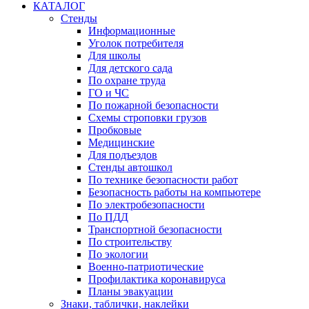
КАТАЛОГ
Стенды
Информационные
Уголок потребителя
Для школы
Для детского сада
По охране труда
ГО и ЧС
По пожарной безопасности
Схемы строповки грузов
Пробковые
Медицинские
Для подъездов
Стенды автошкол
По технике безопасности работ
Безопасность работы на компьютере
По электробезопасности
По ПДД
Транспортной безопасности
По строительству
По экологии
Военно-патриотические
Профилактика коронавируса
Планы эвакуации
Знаки, таблички, наклейки