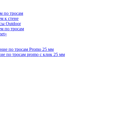
м по тросам
м к стене
сы Outdoor
ем по тросам
net»
ние по тросам Promo 25 мм
е по тросам promo с клик 25 мм