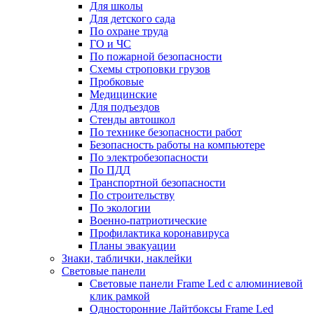
Для школы
Для детского сада
По охране труда
ГО и ЧС
По пожарной безопасности
Схемы строповки грузов
Пробковые
Медицинские
Для подъездов
Стенды автошкол
По технике безопасности работ
Безопасность работы на компьютере
По электробезопасности
По ПДД
Транспортной безопасности
По строительству
По экологии
Военно-патриотические
Профилактика коронавируса
Планы эвакуации
Знаки, таблички, наклейки
Световые панели
Световые панели Frame Led с алюминиевой
клик рамкой
Односторонние Лайтбоксы Frame Led