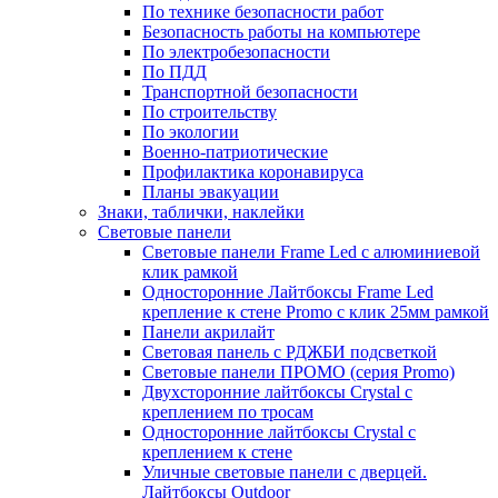
По технике безопасности работ
Безопасность работы на компьютере
По электробезопасности
По ПДД
Транспортной безопасности
По строительству
По экологии
Военно-патриотические
Профилактика коронавируса
Планы эвакуации
Знаки, таблички, наклейки
Световые панели
Световые панели Frame Led с алюминиевой
клик рамкой
Односторонние Лайтбоксы Frame Led
крепление к стене Promo с клик 25мм рамкой
Панели акрилайт
Световая панель с РДЖБИ подсветкой
Световые панели ПРОМО (серия Promo)
Двухсторонние лайтбоксы Crystal с
креплением по тросам
Односторонние лайтбоксы Crystal с
креплением к стене
Уличные световые панели с дверцей.
Лайтбоксы Outdoor