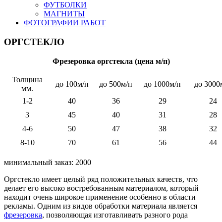
ФУТБОЛКИ
МАГНИТЫ
ФОТОГРАФИИ РАБОТ
ОРГСТЕКЛО
Фрезеровка оргстекла (цена м/п)
Толщина
до 100м/п
до 500м/п
до 1000м/п
до 3000
мм.
1-2
40
36
29
24
3
45
40
31
28
4-6
50
47
38
32
8-10
70
61
56
44
минимальный заказ: 2000
Оргстекло имеет целый ряд положительных качеств, что
делает его высоко востребованным материалом, который
находит очень широкое применение особенно в области
рекламы. Одним из видов обработки материала является
фрезеровка
, позволяющая изготавливать разного рода