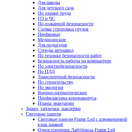
Для школы
Для детского сада
По охране труда
ГО и ЧС
По пожарной безопасности
Схемы строповки грузов
Пробковые
Медицинские
Для подъездов
Стенды автошкол
По технике безопасности работ
Безопасность работы на компьютере
По электробезопасности
По ПДД
Транспортной безопасности
По строительству
По экологии
Военно-патриотические
Профилактика коронавируса
Планы эвакуации
Знаки, таблички, наклейки
Световые панели
Световые панели Frame Led с алюминиевой
клик рамкой
Односторонние Лайтбоксы Frame Led