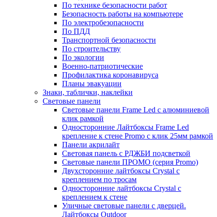
По технике безопасности работ
Безопасность работы на компьютере
По электробезопасности
По ПДД
Транспортной безопасности
По строительству
По экологии
Военно-патриотические
Профилактика коронавируса
Планы эвакуации
Знаки, таблички, наклейки
Световые панели
Световые панели Frame Led с алюминиевой
клик рамкой
Односторонние Лайтбоксы Frame Led
крепление к стене Promo с клик 25мм рамкой
Панели акрилайт
Световая панель с РДЖБИ подсветкой
Световые панели ПРОМО (серия Promo)
Двухсторонние лайтбоксы Crystal с
креплением по тросам
Односторонние лайтбоксы Crystal с
креплением к стене
Уличные световые панели с дверцей.
Лайтбоксы Outdoor