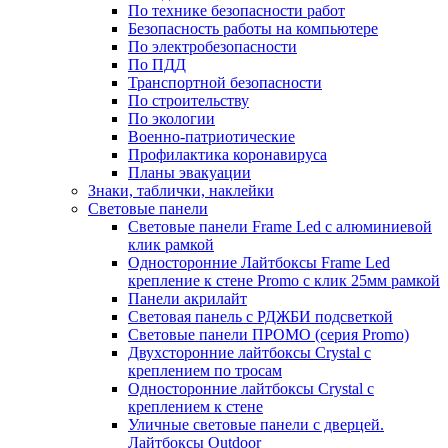
По технике безопасности работ
Безопасность работы на компьютере
По электробезопасности
По ПДД
Транспортной безопасности
По строительству
По экологии
Военно-патриотические
Профилактика коронавируса
Планы эвакуации
Знаки, таблички, наклейки
Световые панели
Световые панели Frame Led с алюминиевой
клик рамкой
Односторонние Лайтбоксы Frame Led
крепление к стене Promo с клик 25мм рамкой
Панели акрилайт
Световая панель с РДЖБИ подсветкой
Световые панели ПРОМО (серия Promo)
Двухсторонние лайтбоксы Crystal с
креплением по тросам
Односторонние лайтбоксы Crystal с
креплением к стене
Уличные световые панели с дверцей.
Лайтбоксы Outdoor