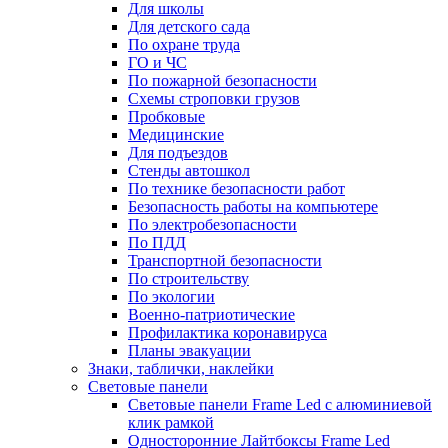
Для школы
Для детского сада
По охране труда
ГО и ЧС
По пожарной безопасности
Схемы строповки грузов
Пробковые
Медицинские
Для подъездов
Стенды автошкол
По технике безопасности работ
Безопасность работы на компьютере
По электробезопасности
По ПДД
Транспортной безопасности
По строительству
По экологии
Военно-патриотические
Профилактика коронавируса
Планы эвакуации
Знаки, таблички, наклейки
Световые панели
Световые панели Frame Led с алюминиевой
клик рамкой
Односторонние Лайтбоксы Frame Led