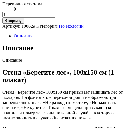
Перекидная система:
0
Количество
товара
В корзину
Стенд
Артикул:
100629
Категория:
По экологии
Берегите
лес
Описание
100х150см
(1
Описание
плакат)
Описание
Стенд «Берегите лес», 100х150 см (1
плакат)
Стенд «Берегите лес» 100х150 см призывает защищать лес от
пожаров. На фоне в виде березовой рощи изображено три
запрещающих знака «Не разводить костер», «Не зажигать
спички», «Не курить». Также размещена призывающая
надпись и номер телефона пожарной службы, в которую
нужно звонить в случае обнаружения пожара.