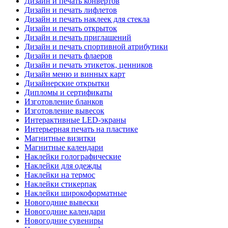
Дизайн и печать конвертов
Дизайн и печать лифлетов
Дизайн и печать наклеек для стекла
Дизайн и печать открыток
Дизайн и печать приглашений
Дизайн и печать спортивной атрибутики
Дизайн и печать флаеров
Дизайн и печать этикеток, ценников
Дизайн меню и винных карт
Дизайнерские открытки
Дипломы и сертификаты
Изготовление бланков
Изготовление вывесок
Интерактивные LED-экраны
Интерьерная печать на пластике
Магнитные визитки
Магнитные календари
Наклейки голографические
Наклейки для одежды
Наклейки на термос
Наклейки стикерпак
Наклейки широкоформатные
Новогодние вывески
Новогодние календари
Новогодние сувениры